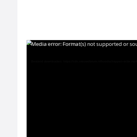
Videospeler
Videospeler
Media error: Format(s) not supported or so
Bestand downloaden: https://cdn.nieuwsforum.nl/boodschappen-actie.mp