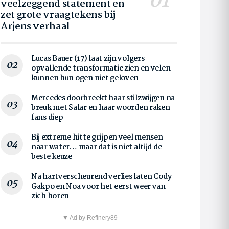
veelzeggend statement en
zet grote vraagtekens bij
Arjens verhaal
Lucas Bauer (17) laat zijn volgers
opvallende transformatie zien en velen
kunnen hun ogen niet geloven
Mercedes doorbreekt haar stilzwijgen na
breuk met Salar en haar woorden raken
fans diep
Bij extreme hitte grijpen veel mensen
naar water… maar dat is niet altijd de
beste keuze
Na hartverscheurend verlies laten Cody
Gakpo en Noa voor het eerst weer van
zich horen
▼ Ad by Refinery89