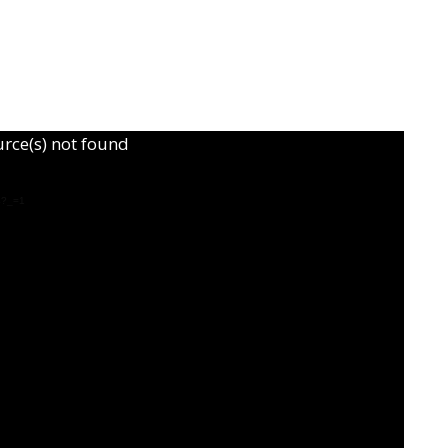
urce(s) not found
4?_=1