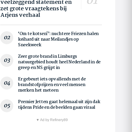
veelzeggend statement en
zet grote vraagtekens bij
Arjens verhaal
‘Om te kotsen!’: nuchtere Friezen halen
keihard uit naar Meilandjes op
Sneekweek
Zeer grote brand in Limburgs
natuurgebied houdt heel Nederland in de
greep en NS grijpt in
Er gebeurt iets opvallends met de
brandstofprijzen en veel mensen
merken het meteen
Premier Jetten gaat helemaal uit zijn dak
tijdens Pride en de beelden gaan viraal
▼ Ad by Refinery89