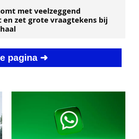
komt met veelzeggend
 en zet grote vraagtekens bij
rhaal
e pagina ➜