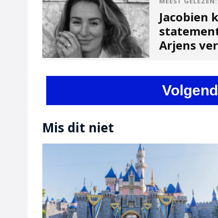
MEEST GELEZEN:
Jacobien 
statement
Arjens ve
Volgend
Mis dit niet