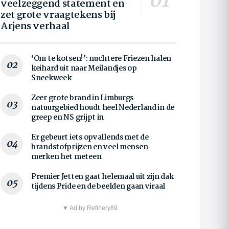
veelzeggend statement en
zet grote vraagtekens bij
Arjens verhaal
‘Om te kotsen!’: nuchtere Friezen halen
keihard uit naar Meilandjes op
Sneekweek
Zeer grote brand in Limburgs
natuurgebied houdt heel Nederland in de
greep en NS grijpt in
Er gebeurt iets opvallends met de
brandstofprijzen en veel mensen
merken het meteen
Premier Jetten gaat helemaal uit zijn dak
tijdens Pride en de beelden gaan viraal
▼ Ad by Refinery89