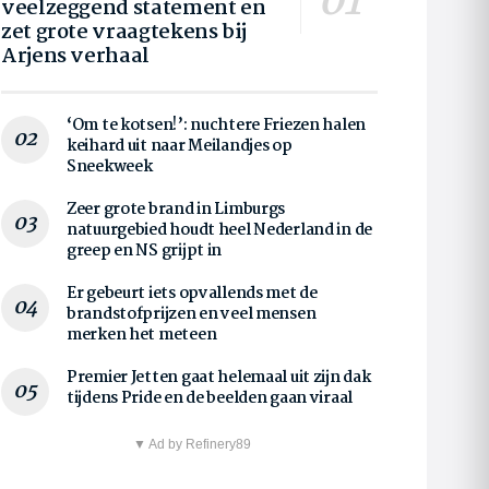
veelzeggend statement en
zet grote vraagtekens bij
Arjens verhaal
‘Om te kotsen!’: nuchtere Friezen halen
keihard uit naar Meilandjes op
Sneekweek
Zeer grote brand in Limburgs
natuurgebied houdt heel Nederland in de
greep en NS grijpt in
Er gebeurt iets opvallends met de
brandstofprijzen en veel mensen
merken het meteen
Premier Jetten gaat helemaal uit zijn dak
tijdens Pride en de beelden gaan viraal
▼ Ad by Refinery89