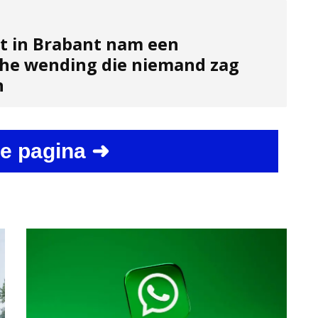
t in Brabant nam een
he wending die niemand zag
n
e pagina ➜