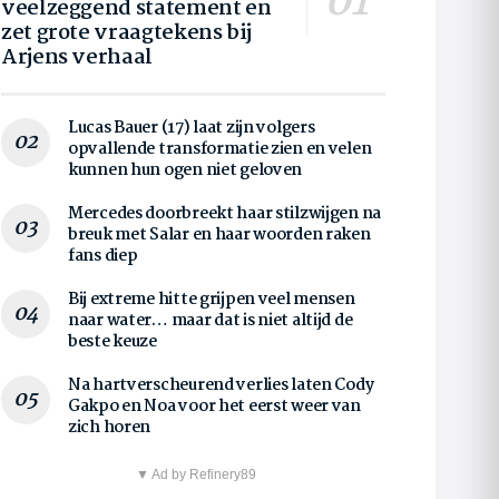
veelzeggend statement en
zet grote vraagtekens bij
Arjens verhaal
Lucas Bauer (17) laat zijn volgers
opvallende transformatie zien en velen
kunnen hun ogen niet geloven
Mercedes doorbreekt haar stilzwijgen na
breuk met Salar en haar woorden raken
fans diep
Bij extreme hitte grijpen veel mensen
naar water… maar dat is niet altijd de
beste keuze
Na hartverscheurend verlies laten Cody
Gakpo en Noa voor het eerst weer van
zich horen
▼ Ad by Refinery89