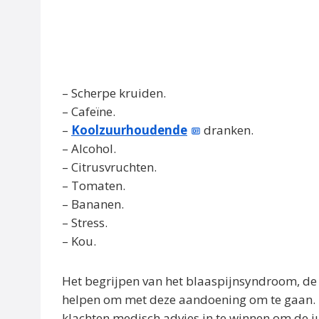
– Scherpe kruiden.
– Cafeïne.
–
Koolzuurhoudende
dranken.
– Alcohol.
– Citrusvruchten.
– Tomaten.
– Bananen.
– Stress.
– Kou.
Het begrijpen van het blaaspijnsyndroom, d
helpen om met deze aandoening om te gaan. 
klachten medisch advies in te winnen om de j