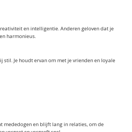
ativiteit en intelligentie. Anderen geloven dat je
m en harmonieus.
j stil. Je houdt ervan om met je vrienden en loyale
nt mededogen en blijft lang in relaties, om de
en vergeet en vergeeft snel.