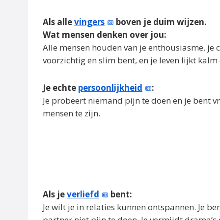
Als alle
vingers
boven je duim wijzen.
Wat mensen denken over jou:
Alle mensen houden van je enthousiasme, je cre
voorzichtig en slim bent, en je leven lijkt kal
Je echte
persoonlijkheid
:
Je probeert niemand pijn te doen en je bent vri
mensen te zijn.
Als je
verliefd
bent:
Je wilt je in relaties kunnen ontspannen. Je be
partner niet pijn te doen. Je vermijdt drama’s 