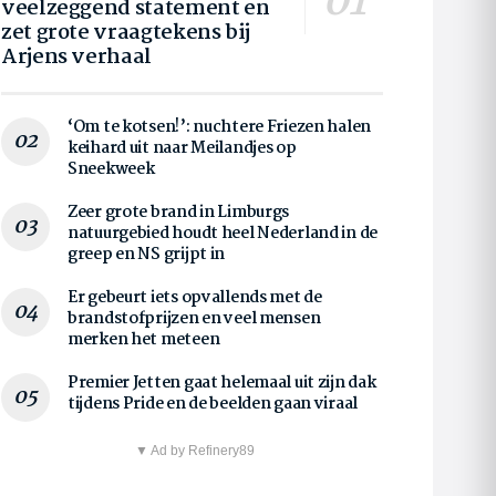
veelzeggend statement en
zet grote vraagtekens bij
Arjens verhaal
‘Om te kotsen!’: nuchtere Friezen halen
keihard uit naar Meilandjes op
Sneekweek
Zeer grote brand in Limburgs
natuurgebied houdt heel Nederland in de
greep en NS grijpt in
Er gebeurt iets opvallends met de
brandstofprijzen en veel mensen
merken het meteen
Premier Jetten gaat helemaal uit zijn dak
tijdens Pride en de beelden gaan viraal
▼ Ad by Refinery89