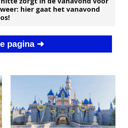
 hitte zorgt in de vanavond voor
dweer: hier gaat het vanavond
os!
e pagina ➜