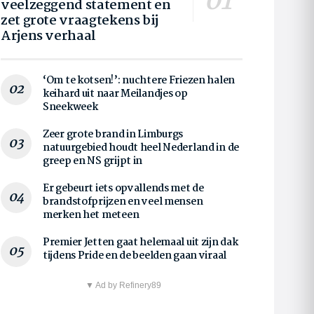
veelzeggend statement en
zet grote vraagtekens bij
Arjens verhaal
‘Om te kotsen!’: nuchtere Friezen halen
keihard uit naar Meilandjes op
Sneekweek
Zeer grote brand in Limburgs
natuurgebied houdt heel Nederland in de
greep en NS grijpt in
Er gebeurt iets opvallends met de
brandstofprijzen en veel mensen
merken het meteen
Premier Jetten gaat helemaal uit zijn dak
tijdens Pride en de beelden gaan viraal
▼ Ad by Refinery89