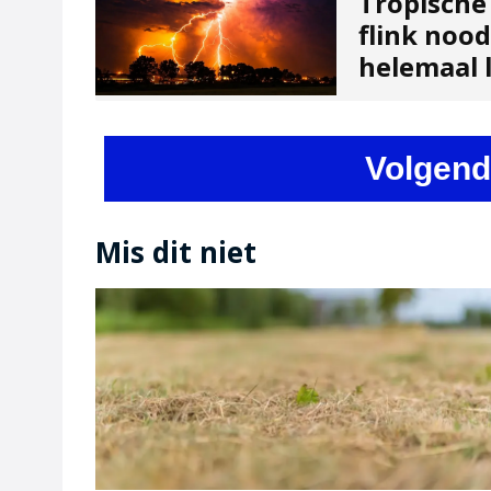
Tropische
flink noo
helemaal l
Volgend
Mis dit niet