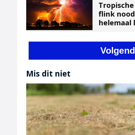
Tropische
flink noo
helemaal l
Volgend
Mis dit niet