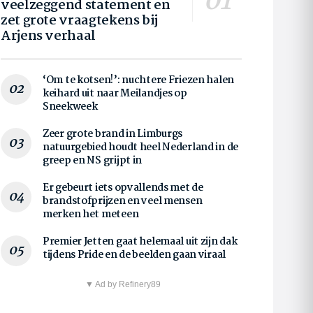
veelzeggend statement en
zet grote vraagtekens bij
Arjens verhaal
‘Om te kotsen!’: nuchtere Friezen halen
keihard uit naar Meilandjes op
Sneekweek
Zeer grote brand in Limburgs
natuurgebied houdt heel Nederland in de
greep en NS grijpt in
Er gebeurt iets opvallends met de
brandstofprijzen en veel mensen
merken het meteen
Premier Jetten gaat helemaal uit zijn dak
tijdens Pride en de beelden gaan viraal
▼ Ad by Refinery89