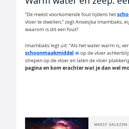
Warm water en zeep: ee
“De meest voorkomende fout tijdens het
sch
vloer te dweilen,” zegt Anoesjka Imambaks, 
waarom is dit een fout?
Imambaks legt uit: “Als het water warm is, v
schoonmaakmiddel
op de vloer achterbli
strepen op de vloer en laten de vloer plakker
pagina en kom erachter wat je dan wel mo
MEEST GELEZEN: