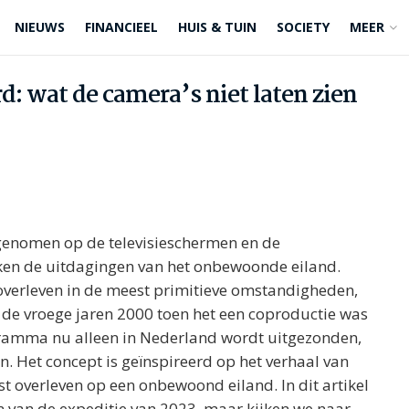
NIEUWS
FINANCIEEL
HUIS & TUIN
SOCIETY
MEER
: wat de camera’s niet laten zien
 genomen op de televisieschermen en de
ken de uitdagingen van het onbewoonde eiland.
verleven in de meest primitieve omstandigheden,
ot de vroege jaren 2000 toen het een coproductie was
gramma nu alleen in Nederland wordt uitgezonden,
n. Het concept is geïnspireerd op het verhaal van
t overleven op een onbewoond eiland. In dit artikel
n van de expeditie van 2023, maar kijken we naar