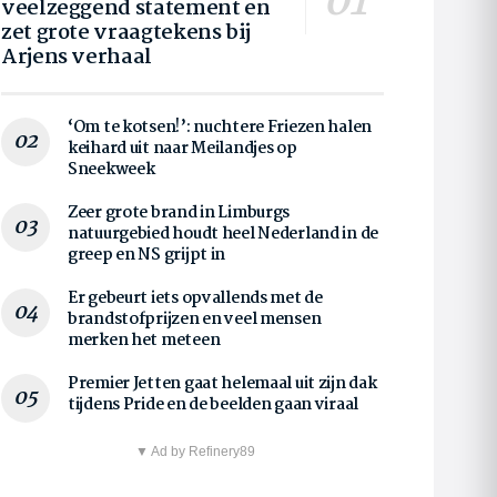
veelzeggend statement en
zet grote vraagtekens bij
Arjens verhaal
‘Om te kotsen!’: nuchtere Friezen halen
keihard uit naar Meilandjes op
Sneekweek
Zeer grote brand in Limburgs
natuurgebied houdt heel Nederland in de
greep en NS grijpt in
Er gebeurt iets opvallends met de
brandstofprijzen en veel mensen
merken het meteen
Premier Jetten gaat helemaal uit zijn dak
tijdens Pride en de beelden gaan viraal
▼ Ad by Refinery89