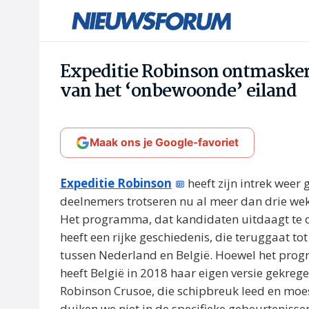
Expeditie Robinson ontmaskerd
van het ‘onbewoonde’ eiland
Maak ons je Google-favoriet
Expeditie Robinson
heeft zijn intrek weer
deelnemers trotseren nu al meer dan drie we
Het programma, dat kandidaten uitdaagt te o
heeft een rijke geschiedenis, die teruggaat t
tussen Nederland en België. Hoewel het pro
heeft België in 2018 haar eigen versie gekrege
Robinson Crusoe, die schipbreuk leed en moes
duiken we niet in de specifieke gebeurtenisse