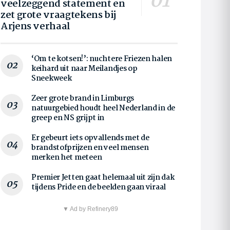
veelzeggend statement en
zet grote vraagtekens bij
Arjens verhaal
‘Om te kotsen!’: nuchtere Friezen halen
keihard uit naar Meilandjes op
Sneekweek
Zeer grote brand in Limburgs
natuurgebied houdt heel Nederland in de
greep en NS grijpt in
Er gebeurt iets opvallends met de
brandstofprijzen en veel mensen
merken het meteen
Premier Jetten gaat helemaal uit zijn dak
tijdens Pride en de beelden gaan viraal
▼ Ad by Refinery89