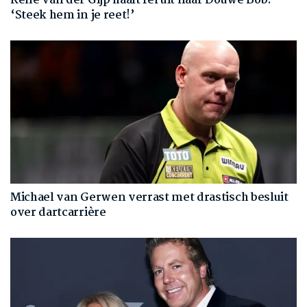
René van der Gijp haalt fel uit naar Douwe Bob:
‘Steek hem in je reet!’
Michael van Gerwen verrast met drastisch besluit
over dartcarrière