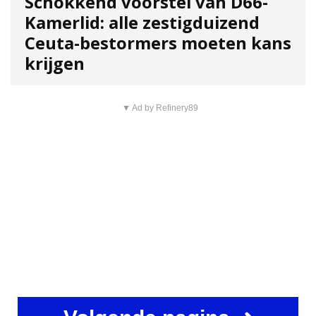
Schokkend voorstel van D66-
Kamerlid: alle zestigduizend
Ceuta-bestormers moeten kans
krijgen
▼ Ad by Refinery89