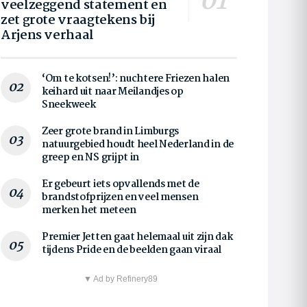
veelzeggend statement en
zet grote vraagtekens bij
Arjens verhaal
‘Om te kotsen!’: nuchtere Friezen halen
keihard uit naar Meilandjes op
Sneekweek
Zeer grote brand in Limburgs
natuurgebied houdt heel Nederland in de
greep en NS grijpt in
Er gebeurt iets opvallends met de
brandstofprijzen en veel mensen
merken het meteen
Premier Jetten gaat helemaal uit zijn dak
tijdens Pride en de beelden gaan viraal
▼ Ad by Refinery89