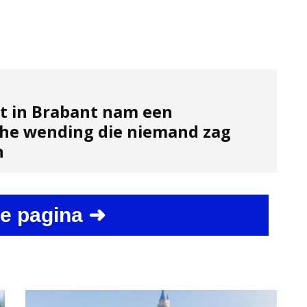
t in Brabant nam een
he wending die niemand zag
n
e pagina ➜