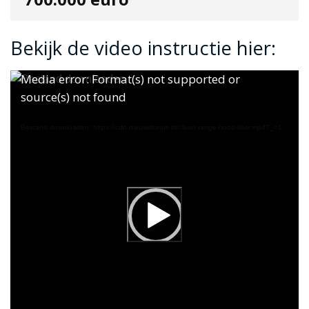
Bekijk de video instructie hier:
Videospeler
Videospeler
Media error: Format(s) not supported or
source(s) not found
Bestand downloaden: https://cdn.nieuwsforum.nl/clean-range-hood-filter.mp4?_=1