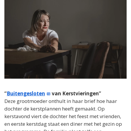
“
Buitengesloten
van Kerstvieringen”
Deze grootmoeder onthult in haar brief hoe haar
dochter de kerstplannen heeft gemaakt. Op
kerstavond viert de dochter het feest met vrienden,
en eerste kerstdag staat een diner met het gezin op