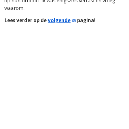
op hun bruiloft. Ik was enigszins verrast en vroeg
waarom.
Lees verder op de
volgende
pagina!