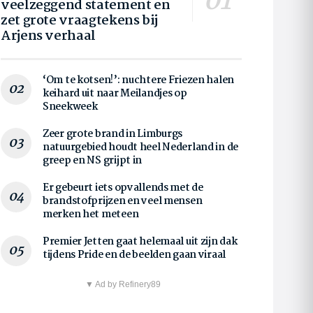
veelzeggend statement en
zet grote vraagtekens bij
Arjens verhaal
‘Om te kotsen!’: nuchtere Friezen halen
keihard uit naar Meilandjes op
Sneekweek
Zeer grote brand in Limburgs
natuurgebied houdt heel Nederland in de
greep en NS grijpt in
Er gebeurt iets opvallends met de
brandstofprijzen en veel mensen
merken het meteen
Premier Jetten gaat helemaal uit zijn dak
tijdens Pride en de beelden gaan viraal
▼ Ad by Refinery89