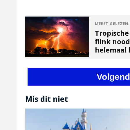
MEEST GELEZEN:
Tropische
flink noo
helemaal l
Volgend
Mis dit niet