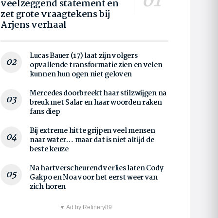
veelzeggend statement en
zet grote vraagtekens bij
Arjens verhaal
Lucas Bauer (17) laat zijn volgers
opvallende transformatie zien en velen
kunnen hun ogen niet geloven
Mercedes doorbreekt haar stilzwijgen na
breuk met Salar en haar woorden raken
fans diep
Bij extreme hitte grijpen veel mensen
naar water… maar dat is niet altijd de
beste keuze
Na hartverscheurend verlies laten Cody
Gakpo en Noa voor het eerst weer van
zich horen
▼ Ad by Refinery89