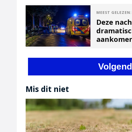
MEEST GELEZEN:
Deze nach
dramatisc
aankome
Volgend
Mis dit niet