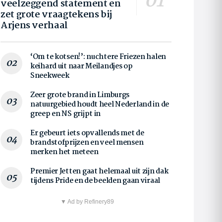
veelzeggend statement en
zet grote vraagtekens bij
Arjens verhaal
‘Om te kotsen!’: nuchtere Friezen halen
keihard uit naar Meilandjes op
Sneekweek
Zeer grote brand in Limburgs
natuurgebied houdt heel Nederland in de
greep en NS grijpt in
Er gebeurt iets opvallends met de
brandstofprijzen en veel mensen
merken het meteen
Premier Jetten gaat helemaal uit zijn dak
tijdens Pride en de beelden gaan viraal
▼ Ad by Refinery89