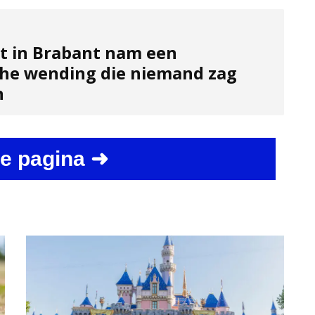
t in Brabant nam een
he wending die niemand zag
n
e pagina ➜