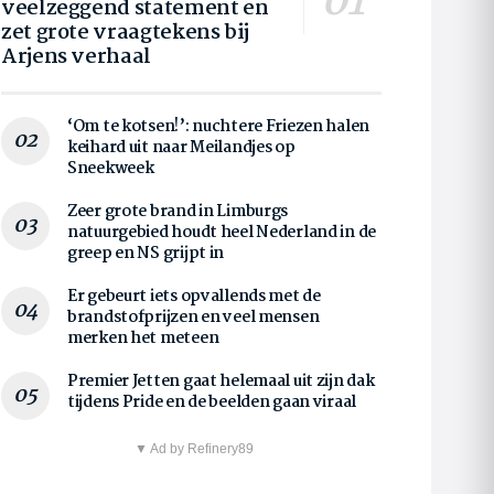
veelzeggend statement en
zet grote vraagtekens bij
Arjens verhaal
‘Om te kotsen!’: nuchtere Friezen halen
keihard uit naar Meilandjes op
Sneekweek
Zeer grote brand in Limburgs
natuurgebied houdt heel Nederland in de
greep en NS grijpt in
Er gebeurt iets opvallends met de
brandstofprijzen en veel mensen
merken het meteen
Premier Jetten gaat helemaal uit zijn dak
tijdens Pride en de beelden gaan viraal
▼ Ad by Refinery89