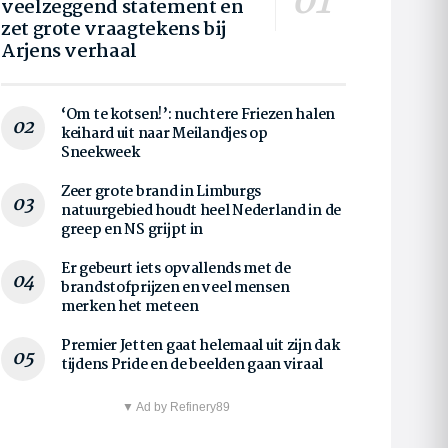
veelzeggend statement en
zet grote vraagtekens bij
Arjens verhaal
‘Om te kotsen!’: nuchtere Friezen halen
keihard uit naar Meilandjes op
Sneekweek
Zeer grote brand in Limburgs
natuurgebied houdt heel Nederland in de
greep en NS grijpt in
Er gebeurt iets opvallends met de
brandstofprijzen en veel mensen
merken het meteen
Premier Jetten gaat helemaal uit zijn dak
tijdens Pride en de beelden gaan viraal
▼ Ad by Refinery89