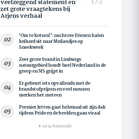
veelzeggend statement en
zet grote vraagtekens bij
Arjens verhaal
‘Om te kotsen!’: nuchtere Friezen halen
keihard uit naar Meilandjes op
Sneekweek
Zeer grote brand in Limburgs
natuurgebied houdt heel Nederland in de
greep en NS grijpt in
Er gebeurt iets opvallends met de
brandstofprijzen en veel mensen
merken het meteen
Premier Jetten gaat helemaal uit zijn dak
tijdens Pride en de beelden gaan viraal
▼ Ad by Refinery89