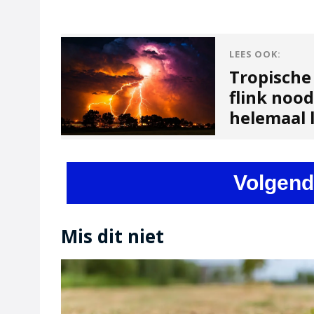
LEES OOK:
Tropische
flink noo
helemaal l
Volgend
Mis dit niet