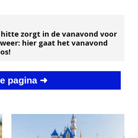
 hitte zorgt in de vanavond voor
dweer: hier gaat het vanavond
os!
e pagina ➜