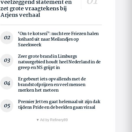
veelzeggend statement en
zet grote vraagtekens bij
Arjens verhaal
‘Om te kotsen!’: nuchtere Friezen halen
keihard uit naar Meilandjes op
Sneekweek
Zeer grote brand in Limburgs
natuurgebied houdt heel Nederland in de
greep en NS grijpt in
Er gebeurt iets opvallends met de
brandstofprijzen en veel mensen
merken het meteen
Premier Jetten gaat helemaal uit zijn dak
tijdens Pride en de beelden gaan viraal
▼ Ad by Refinery89