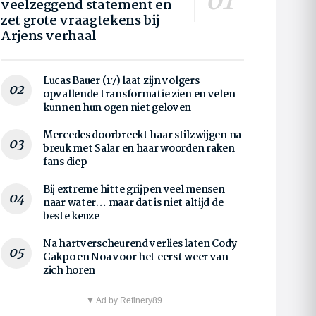
veelzeggend statement en
zet grote vraagtekens bij
Arjens verhaal
Lucas Bauer (17) laat zijn volgers
opvallende transformatie zien en velen
kunnen hun ogen niet geloven
Mercedes doorbreekt haar stilzwijgen na
breuk met Salar en haar woorden raken
fans diep
Bij extreme hitte grijpen veel mensen
naar water… maar dat is niet altijd de
beste keuze
Na hartverscheurend verlies laten Cody
Gakpo en Noa voor het eerst weer van
zich horen
▼ Ad by Refinery89