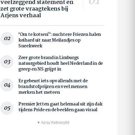
veelzeggend statement en
zet grote vraagtekens bij
Arjens verhaal
‘Om te kotsen!’: nuchtere Friezen halen
keihard uit naar Meilandjes op
Sneekweek
Zeer grote brand in Limburgs
natuurgebied houdt heel Nederland in de
greep en NS grijpt in
Er gebeurt iets opvallends met de
brandstofprijzen en veel mensen
merken het meteen
Premier Jetten gaat helemaal uit zijn dak
tijdens Pride en de beelden gaan viraal
▼ Ad by Refinery89