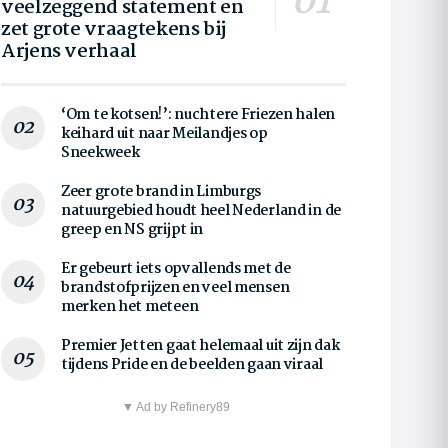
veelzeggend statement en
zet grote vraagtekens bij
Arjens verhaal
‘Om te kotsen!’: nuchtere Friezen halen
keihard uit naar Meilandjes op
Sneekweek
Zeer grote brand in Limburgs
natuurgebied houdt heel Nederland in de
greep en NS grijpt in
Er gebeurt iets opvallends met de
brandstofprijzen en veel mensen
merken het meteen
Premier Jetten gaat helemaal uit zijn dak
tijdens Pride en de beelden gaan viraal
▼ Ad by Refinery89