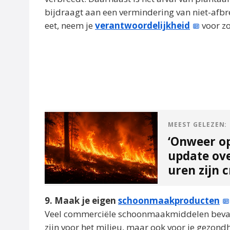
bijdraagt aan een vermindering van niet-afbre
eet, neem je
verantwoordelijkheid
voor zo
MEEST GELEZEN:
‘Onweer o
update ov
uren zijn c
9. Maak je eigen
schoonmaakproducten
Veel commerciële schoonmaakmiddelen bevatte
zijn voor het milieu, maar ook voor je gezo