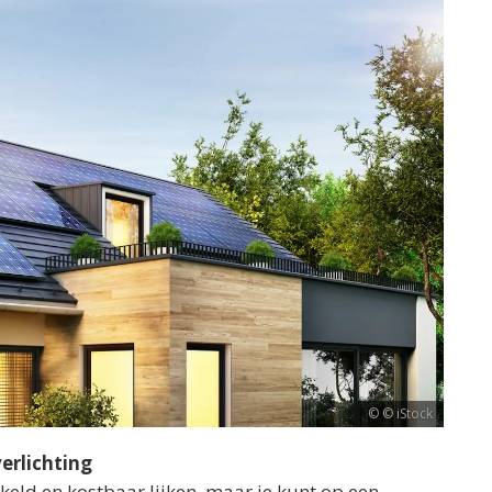
© iStock
erlichting
keld en kostbaar lijken, maar je kunt op een