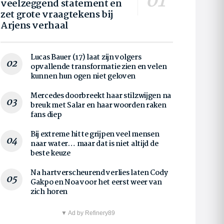
veelzeggend statement en
zet grote vraagtekens bij
Arjens verhaal
Lucas Bauer (17) laat zijn volgers
opvallende transformatie zien en velen
kunnen hun ogen niet geloven
Mercedes doorbreekt haar stilzwijgen na
breuk met Salar en haar woorden raken
fans diep
Bij extreme hitte grijpen veel mensen
naar water… maar dat is niet altijd de
beste keuze
Na hartverscheurend verlies laten Cody
Gakpo en Noa voor het eerst weer van
zich horen
▼ Ad by Refinery89