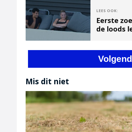
LEES OOK:
Eerste zo
de loods l
Volgend
Mis dit niet