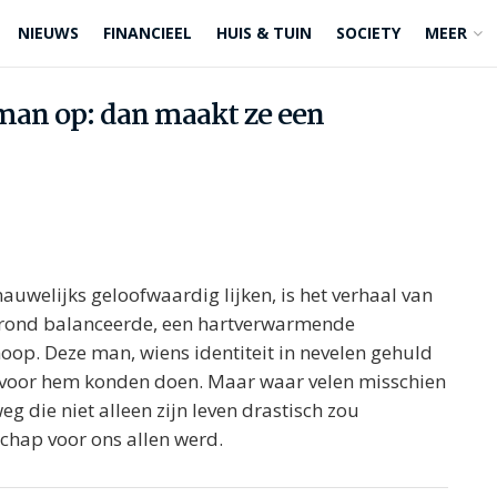
NIEUWS
FINANCIEEL
HUIS & TUIN
SOCIETY
MEER
man op: dan maakt ze een
welijks geloofwaardig lijken, is het verhaal van
fgrond balanceerde, een hartverwarmende
op. Deze man, wiens identiteit in nevelen gehuld
eer voor hem konden doen. Maar waar velen misschien
g die niet alleen zijn leven drastisch zou
hap voor ons allen werd.