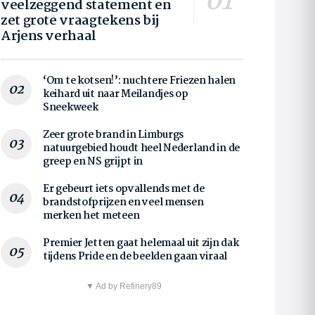
veelzeggend statement en
zet grote vraagtekens bij
Arjens verhaal
‘Om te kotsen!’: nuchtere Friezen halen
keihard uit naar Meilandjes op
Sneekweek
Zeer grote brand in Limburgs
natuurgebied houdt heel Nederland in de
greep en NS grijpt in
Er gebeurt iets opvallends met de
brandstofprijzen en veel mensen
merken het meteen
Premier Jetten gaat helemaal uit zijn dak
tijdens Pride en de beelden gaan viraal
▼ Ad by Refinery89