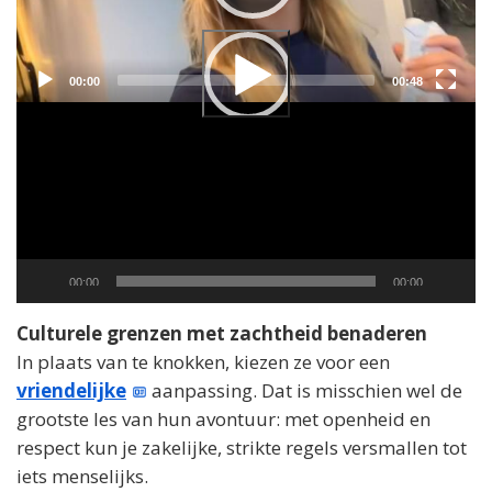
Current
Total
00:00
00:48
time
duration
Current
Total
00:00
00:00
time
duration
Culturele grenzen met zachtheid benaderen
In plaats van te knokken, kiezen ze voor een
vriendelijke
aanpassing. Dat is misschien wel de
grootste les van hun avontuur: met openheid en
respect kun je zakelijke, strikte regels versmallen tot
iets menselijks.