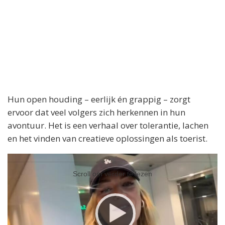
Hun open houding – eerlijk én grappig – zorgt
ervoor dat veel volgers zich herkennen in hun
avontuur. Het is een verhaal over tolerantie, lachen
en het vinden van creatieve oplossingen als toerist.
Videospeler
Videospeler
Scroll om verder te lezen