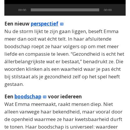
Current
Total
00:00
00:00
time
duration
Een nieuw
perspectief
Nu de storm lijkt te zijn gaan liggen, beseft Emma
meer dan ooit wat écht telt. In haar afsluitende
boodschap roept ze haar volgers op om met meer
liefde en compassie te leven. “Gezondheid is echt het
állerbelangrijkste wat er bestaat,” benadrukt ze. Die
woorden klinken als een waarheid waar je pas écht
bij stilstaat als je gezondheid zelf op het spel heeft
gestaan.
Een
boodschap
voor iedereen
Wat Emma meemaakt, raakt mensen diep. Niet
alleen vanwege haar bekendheid, maar vooral door
de openheid waarmee ze haar kwetsbaarheid durft
te tonen. Haar boodschap is universeel: waardeer