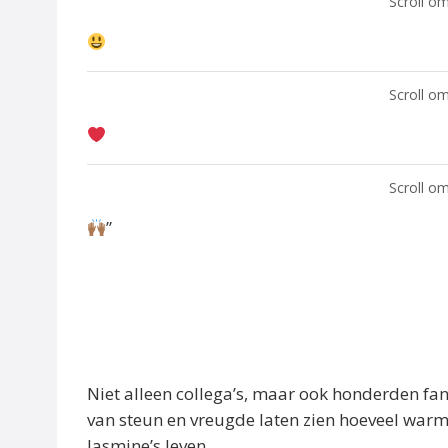
Scroll om
Scroll om
Scroll om
”
Niet alleen collega’s, maar ook honderden f
van steun en vreugde laten zien hoeveel warm
Jasmine’s leven.