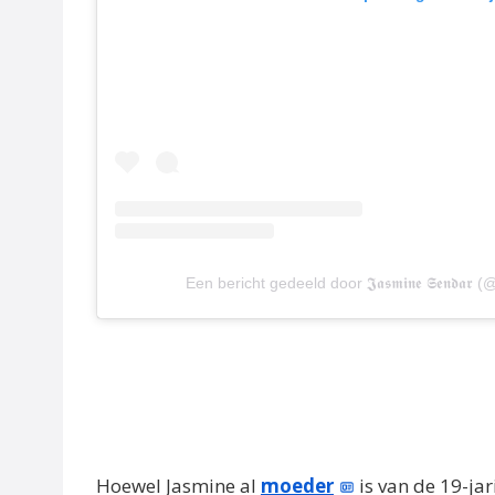
Een bericht gedeeld door 𝕵𝖆𝖘𝖒𝖎𝖓𝖊 𝕾𝖊𝖓𝖉𝖆
Hoewel Jasmine al
moeder
is van de 19-jar