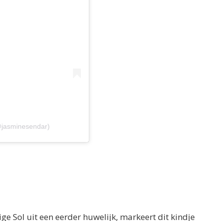
𝖗 (@jasminesendar)
ige Sol uit een eerder huwelijk, markeert dit kindje