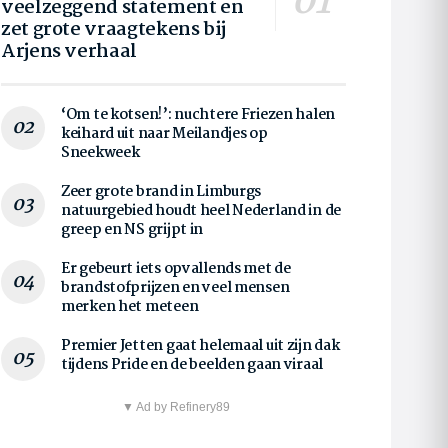
veelzeggend statement en
zet grote vraagtekens bij
Arjens verhaal
‘Om te kotsen!’: nuchtere Friezen halen
keihard uit naar Meilandjes op
Sneekweek
Zeer grote brand in Limburgs
natuurgebied houdt heel Nederland in de
greep en NS grijpt in
Er gebeurt iets opvallends met de
brandstofprijzen en veel mensen
merken het meteen
Premier Jetten gaat helemaal uit zijn dak
tijdens Pride en de beelden gaan viraal
▼ Ad by Refinery89