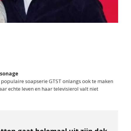
rsonage
de populaire soapserie GTST onlangs ook te maken
r echte leven en haar televisierol valt niet
tten gaat helemaal uit zijn dak