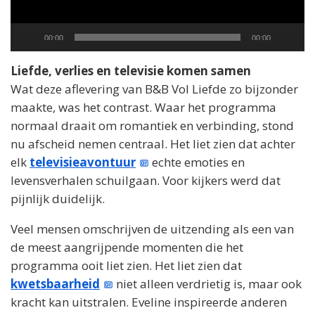
Current
Total
00:00
00:00
time
duration
Liefde, verlies en televisie komen samen
Wat deze aflevering van B&B Vol Liefde zo bijzonder
maakte, was het contrast. Waar het programma
normaal draait om romantiek en verbinding, stond
nu afscheid nemen centraal. Het liet zien dat achter
elk
televisieavontuur
echte emoties en
levensverhalen schuilgaan. Voor kijkers werd dat
pijnlijk duidelijk.
Veel mensen omschrijven de uitzending als een van
de meest aangrijpende momenten die het
programma ooit liet zien. Het liet zien dat
kwetsbaarheid
niet alleen verdrietig is, maar ook
kracht kan uitstralen. Eveline inspireerde anderen