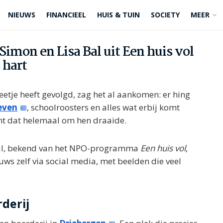
NIEUWS
FINANCIEEL
HUIS & TUIN
SOCIETY
MEER
imon en Lisa Bal uit Een huis vol
 hart
eetje heeft gevolgd, zag het al aankomen: er hing
even
, schoolroosters en alles wat erbij komt
nt dat helemaal om hen draaide.
 Bal, bekend van het NPO-programma
Een huis vol
,
euws zelf via social media, met beelden die veel
derij