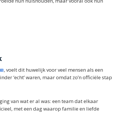
groeide hun huishouden, maar vooral ook hun
k
, voelt dit huwelijk voor veel mensen als een
nder ‘echt’ waren, maar omdat zo’n officiële stap
iging van wat er al was: een team dat elkaar
icieel, met een dag waarop familie en liefde