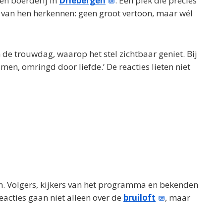
en boerderij in
Driebergen
. Een plek die precies
 van hen herkennen: geen groot vertoon, maar wél
de trouwdag, waarop het stel zichtbaar geniet. Bij
men, omringd door liefde.’ De reacties lieten niet
n. Volgers, kijkers van het programma en bekenden
 reacties gaan niet alleen over de
bruiloft
, maar