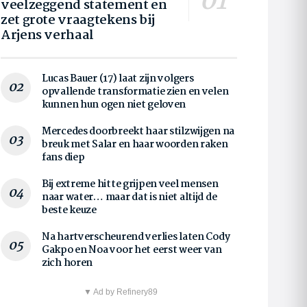
veelzeggend statement en
zet grote vraagtekens bij
Arjens verhaal
Lucas Bauer (17) laat zijn volgers
opvallende transformatie zien en velen
kunnen hun ogen niet geloven
Mercedes doorbreekt haar stilzwijgen na
breuk met Salar en haar woorden raken
fans diep
Bij extreme hitte grijpen veel mensen
naar water… maar dat is niet altijd de
beste keuze
Na hartverscheurend verlies laten Cody
Gakpo en Noa voor het eerst weer van
zich horen
▼ Ad by Refinery89