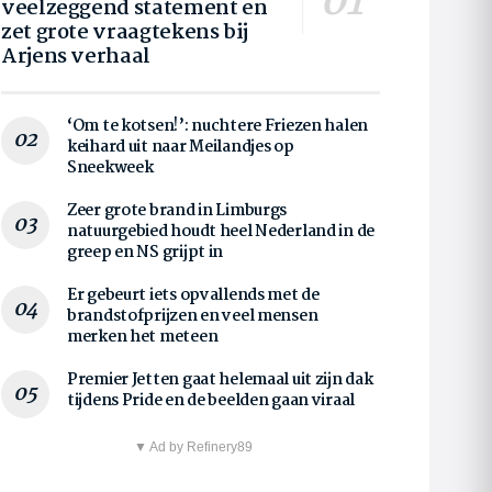
veelzeggend statement en
zet grote vraagtekens bij
Arjens verhaal
‘Om te kotsen!’: nuchtere Friezen halen
keihard uit naar Meilandjes op
Sneekweek
Zeer grote brand in Limburgs
natuurgebied houdt heel Nederland in de
greep en NS grijpt in
Er gebeurt iets opvallends met de
brandstofprijzen en veel mensen
merken het meteen
Premier Jetten gaat helemaal uit zijn dak
tijdens Pride en de beelden gaan viraal
▼ Ad by Refinery89