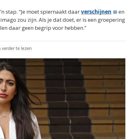
’n stap. “Je moet spiernaakt daar
verschijnen
en
imago zou zijn. Als je dat doet, er is een groepering
llen daar geen begrip voor hebben.”
 verder te lezen