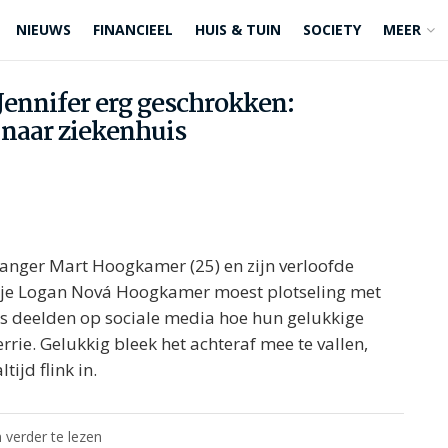
NIEUWS
FINANCIEEL
HUIS & TUIN
SOCIETY
MEER
ennifer erg geschrokken:
naar ziekenhuis
zanger Mart Hoogkamer (25) en zijn verloofde
rtje Logan Nová Hoogkamer moest plotseling met
rs deelden op sociale media hoe hun gelukkige
ie. Gelukkig bleek het achteraf mee te vallen,
tijd flink in.
 verder te lezen