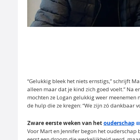
“Gelukkig bleek het niets ernstigs,” schrijft Ma
alleen maar dat je kind zich goed voelt.” Na 
mochten ze Logan gelukkig weer meenemen naar
de hulp die ze kregen: “We zijn zó dankbaar 
Zware eerste weken van het
ouderschap
Voor Mart en Jennifer begon het ouderschap b
eerst een droom die werkelijkheid werd, maar 