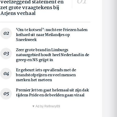
veelzeggend statement en
zet grote vraagtekens bij
Arjens verhaal
‘Om te kotsen!’: nuchtere Friezen halen
keihard uit naar Meilandjes op
Sneekweek
Zeer grote brand in Limburgs
natuurgebied houdt heel Nederland in de
greep en NS grijpt in
Er gebeurt iets opvallends met de
brandstofprijzen en veel mensen
merken het meteen
Premier Jetten gaat helemaal uit zijn dak
tijdens Pride en de beelden gaan viraal
▼ Ad by Refinery89