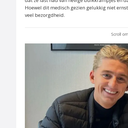
dat ze last had van hevige buikkrampjes en d
Hoewel dit medisch gezien gelukkig niet ernsti
veel bezorgdheid.
Scroll om