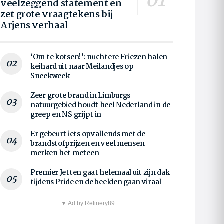
veelzeggend statement en
zet grote vraagtekens bij
Arjens verhaal
‘Om te kotsen!’: nuchtere Friezen halen
keihard uit naar Meilandjes op
Sneekweek
Zeer grote brand in Limburgs
natuurgebied houdt heel Nederland in de
greep en NS grijpt in
Er gebeurt iets opvallends met de
brandstofprijzen en veel mensen
merken het meteen
Premier Jetten gaat helemaal uit zijn dak
tijdens Pride en de beelden gaan viraal
▼ Ad by Refinery89