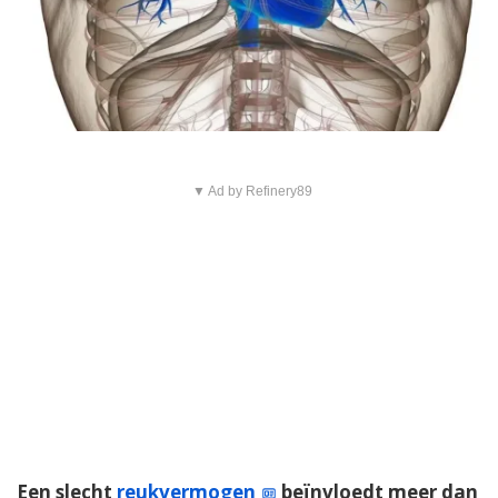
▼ Ad by Refinery89
Een slecht
reukvermogen
beïnvloedt meer dan