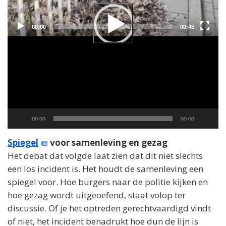
Current
Total
00:00
00:45
time
duration
Current
Total
00:00
00:00
time
duration
Spiegel
voor samenleving en gezag
Het debat dat volgde laat zien dat dit niet slechts
een los incident is. Het houdt de samenleving een
spiegel voor. Hoe burgers naar de politie kijken en
hoe gezag wordt uitgeoefend, staat volop ter
discussie. Of je het optreden gerechtvaardigd vindt
of niet, het incident benadrukt hoe dun de lijn is