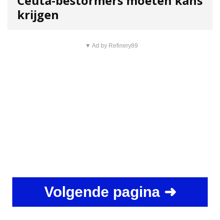
Ceuta-bestormers moeten kans
krijgen
▼ Ad by Refinery89
Volgende pagina ➜