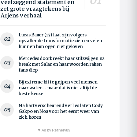
veelzeggend statement en
zet grote vraagtekens bij
Arjens verhaal
Lucas Bauer (17) laat zijn volgers
opvallende transformatie zien en velen
kunnen hun ogen niet geloven
Mercedes doorbreekt haar stilzwijgen na
breuk met Salar en haar woorden raken
fans diep
Bij extreme hitte grijpen veel mensen
naar water… maar dat is niet altijd de
beste keuze
Na hartverscheurend verlies laten Cody
Gakpo en Noa voor het eerst weer van
zich horen
▼ Ad by Refinery89