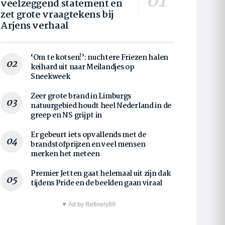
veelzeggend statement en
zet grote vraagtekens bij
Arjens verhaal
‘Om te kotsen!’: nuchtere Friezen halen
keihard uit naar Meilandjes op
Sneekweek
Zeer grote brand in Limburgs
natuurgebied houdt heel Nederland in de
greep en NS grijpt in
Er gebeurt iets opvallends met de
brandstofprijzen en veel mensen
merken het meteen
Premier Jetten gaat helemaal uit zijn dak
tijdens Pride en de beelden gaan viraal
▼ Ad by Refinery89