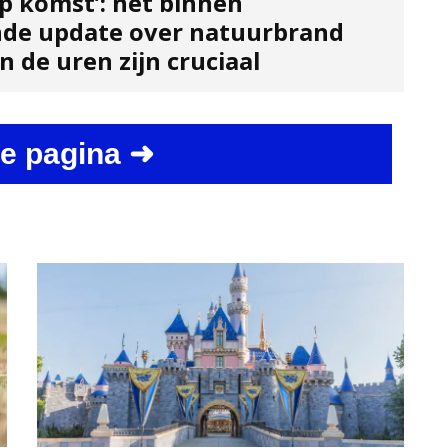
p komst’: net binnen
de update over natuurbrand
 de uren zijn cruciaal
e pagina ➜