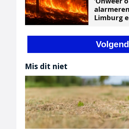
‘Onweer o
alarmeren
Limburg en
Volgend
Mis dit niet