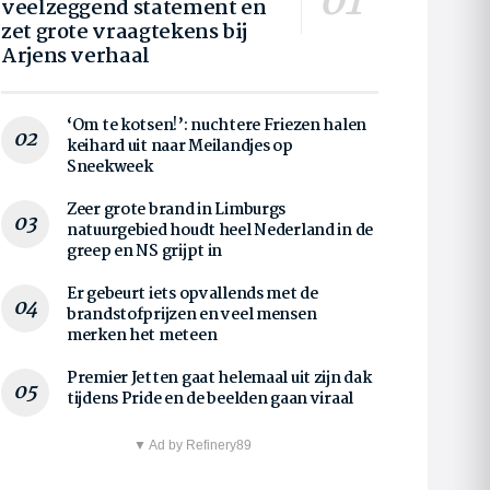
veelzeggend statement en
zet grote vraagtekens bij
Arjens verhaal
‘Om te kotsen!’: nuchtere Friezen halen
keihard uit naar Meilandjes op
Sneekweek
Zeer grote brand in Limburgs
natuurgebied houdt heel Nederland in de
greep en NS grijpt in
Er gebeurt iets opvallends met de
brandstofprijzen en veel mensen
merken het meteen
Premier Jetten gaat helemaal uit zijn dak
tijdens Pride en de beelden gaan viraal
▼ Ad by Refinery89