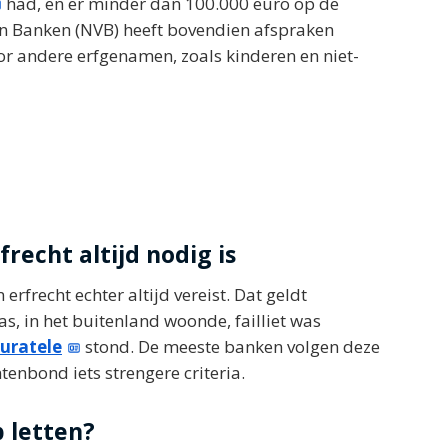
had, en er minder dan 100.000 euro op de
an Banken (NVB) heeft bovendien afspraken
r andere erfgenamen, zoals kinderen en niet-
recht altijd nodig is
erfrecht echter altijd vereist. Dat geldt
s, in het buitenland woonde, failliet was
uratele
stond. De meeste banken volgen deze
enbond iets strengere criteria.
 letten?