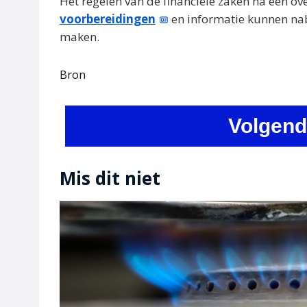
Het regelen van de financiële zaken na een ove
voorbereidingen
en informatie kunnen nab
maken.
Bron
Volgend
Mis dit niet