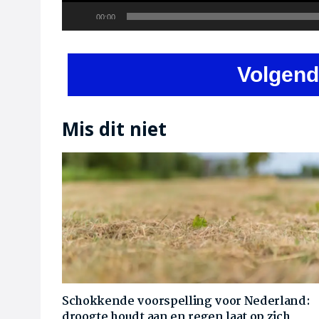
Current
00:00
time
Volgend
Mis dit niet
Schokkende voorspelling voor Nederland:
droogte houdt aan en regen laat op zich