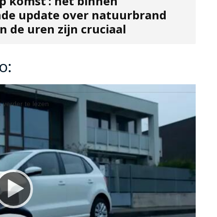
p komst’: net binnen
de update over natuurbrand
 de uren zijn cruciaal
o:
 verder te lezen