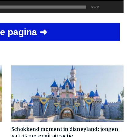
Total
00:00
duration
e pagina ➜
Schokkend moment in disneyland: jongen
valt 15 meter uit attractie