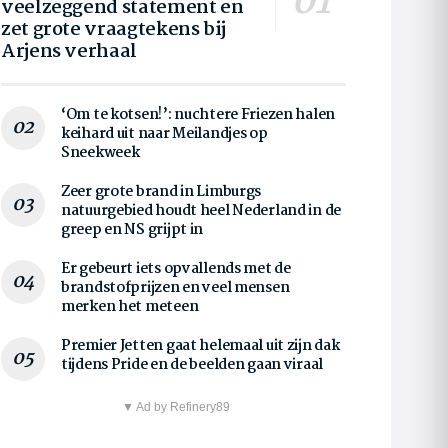
veelzeggend statement en
zet grote vraagtekens bij
Arjens verhaal
‘Om te kotsen!’: nuchtere Friezen halen
keihard uit naar Meilandjes op
Sneekweek
Zeer grote brand in Limburgs
natuurgebied houdt heel Nederland in de
greep en NS grijpt in
Er gebeurt iets opvallends met de
brandstofprijzen en veel mensen
merken het meteen
Premier Jetten gaat helemaal uit zijn dak
tijdens Pride en de beelden gaan viraal
▼ Ad by Refinery89