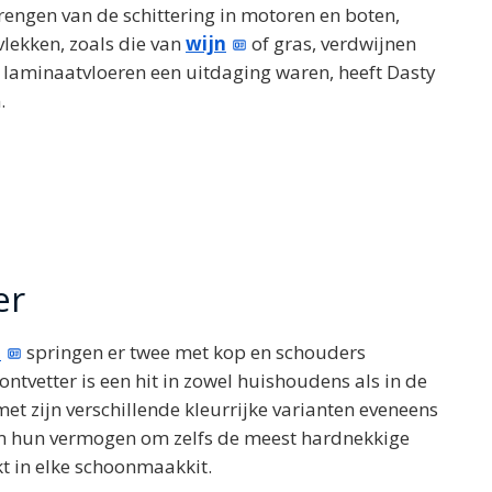
brengen van de schittering in motoren en boten,
vlekken, zoals die van
wijn
of gras, verdwijnen
t laminaatvloeren een uitdaging waren, heeft Dasty
.
er
n
springen er twee met kop en schouders
ontvetter is een hit in zowel huishoudens als in de
met zijn verschillende kleurrijke varianten eveneens
m hun vermogen om zelfs de meest hardnekkige
kt in elke schoonmaakkit.