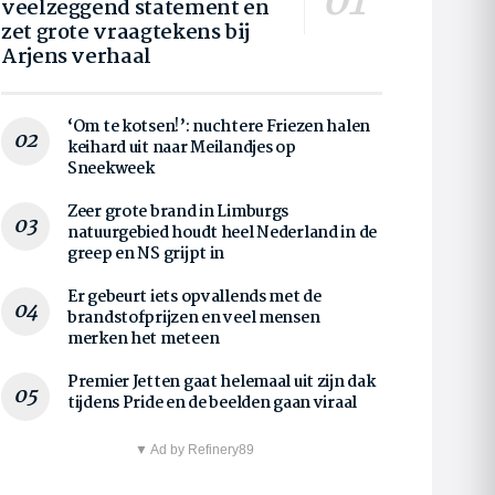
veelzeggend statement en
zet grote vraagtekens bij
Arjens verhaal
‘Om te kotsen!’: nuchtere Friezen halen
keihard uit naar Meilandjes op
Sneekweek
Zeer grote brand in Limburgs
natuurgebied houdt heel Nederland in de
greep en NS grijpt in
Er gebeurt iets opvallends met de
brandstofprijzen en veel mensen
merken het meteen
Premier Jetten gaat helemaal uit zijn dak
tijdens Pride en de beelden gaan viraal
▼ Ad by Refinery89