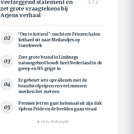
veelzeggend statement en
zet grote vraagtekens bij
Arjens verhaal
‘Om te kotsen!’: nuchtere Friezen halen
keihard uit naar Meilandjes op
Sneekweek
Zeer grote brand in Limburgs
natuurgebied houdt heel Nederland in de
greep en NS grijpt in
Er gebeurt iets opvallends met de
brandstofprijzen en veel mensen
merken het meteen
Premier Jetten gaat helemaal uit zijn dak
tijdens Pride en de beelden gaan viraal
▼ Ad by Refinery89