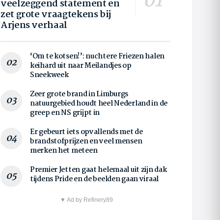
veelzeggend statement en
zet grote vraagtekens bij
Arjens verhaal
‘Om te kotsen!’: nuchtere Friezen halen
keihard uit naar Meilandjes op
Sneekweek
Zeer grote brand in Limburgs
natuurgebied houdt heel Nederland in de
greep en NS grijpt in
Er gebeurt iets opvallends met de
brandstofprijzen en veel mensen
merken het meteen
Premier Jetten gaat helemaal uit zijn dak
tijdens Pride en de beelden gaan viraal
▼ Ad by Refinery89