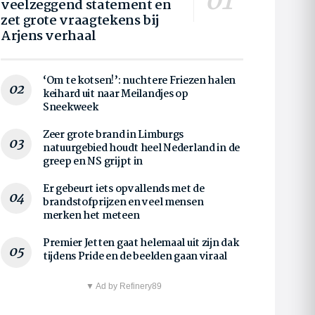
veelzeggend statement en
zet grote vraagtekens bij
Arjens verhaal
‘Om te kotsen!’: nuchtere Friezen halen
keihard uit naar Meilandjes op
Sneekweek
Zeer grote brand in Limburgs
natuurgebied houdt heel Nederland in de
greep en NS grijpt in
Er gebeurt iets opvallends met de
brandstofprijzen en veel mensen
merken het meteen
Premier Jetten gaat helemaal uit zijn dak
tijdens Pride en de beelden gaan viraal
▼ Ad by Refinery89