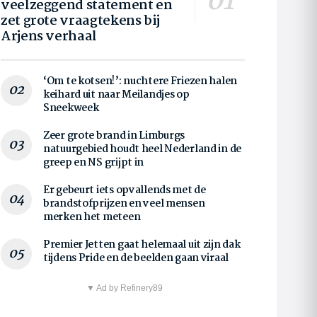
veelzeggend statement en
zet grote vraagtekens bij
Arjens verhaal
‘Om te kotsen!’: nuchtere Friezen halen
keihard uit naar Meilandjes op
Sneekweek
Zeer grote brand in Limburgs
natuurgebied houdt heel Nederland in de
greep en NS grijpt in
Er gebeurt iets opvallends met de
brandstofprijzen en veel mensen
merken het meteen
Premier Jetten gaat helemaal uit zijn dak
tijdens Pride en de beelden gaan viraal
▼ Ad by Refinery89