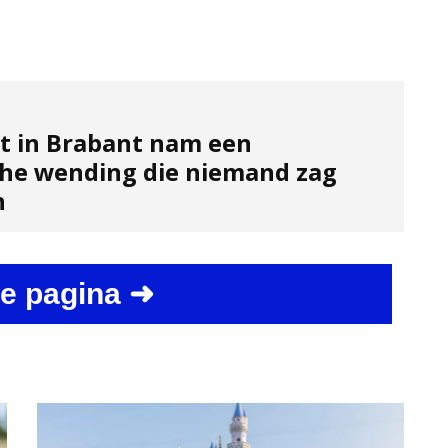
t in Brabant nam een
he wending die niemand zag
n
e pagina ➜