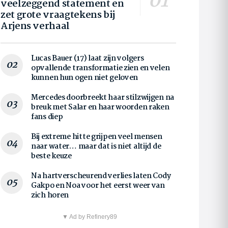
veelzeggend statement en
zet grote vraagtekens bij
Arjens verhaal
Lucas Bauer (17) laat zijn volgers
opvallende transformatie zien en velen
kunnen hun ogen niet geloven
Mercedes doorbreekt haar stilzwijgen na
breuk met Salar en haar woorden raken
fans diep
Bij extreme hitte grijpen veel mensen
naar water… maar dat is niet altijd de
beste keuze
Na hartverscheurend verlies laten Cody
Gakpo en Noa voor het eerst weer van
zich horen
▼ Ad by Refinery89